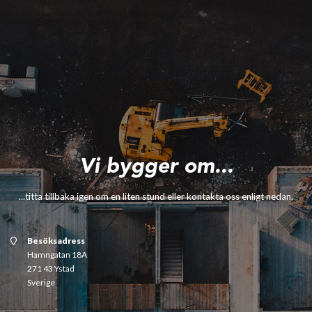
Vi bygger om...
...titta tillbaka igen om en liten stund eller kontakta oss enligt nedan.
Besöksadress
Hamngatan 18A
271 43 Ystad
Sverige